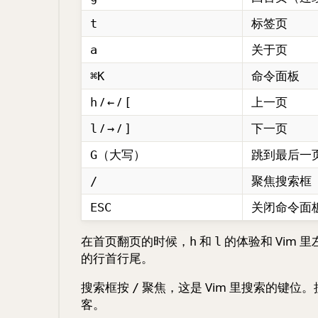
标签页
t
关于页
a
命令面板
⌘K
/
/
上一页
h
←
[
/
/
下一页
l
→
]
（大写）
跳到最后一
G
聚焦搜索框（
/
关闭命令面
ESC
在首页翻页的时候，
和
的体验和 Vim 
h
l
的行首行尾。
搜索框按
聚焦，这是 Vim 里搜索的键位
/
客。