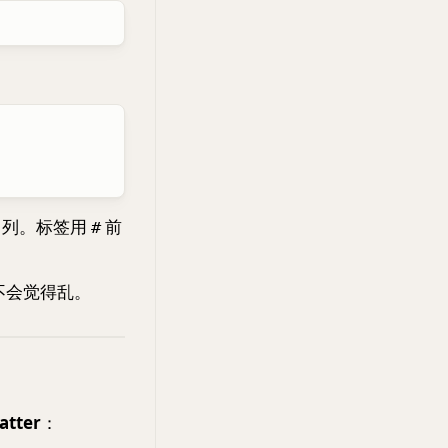
出列。标签用
前
#
不会觉得乱。
tter
：