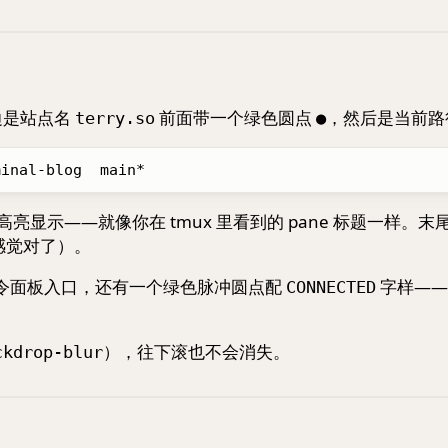
左边是站点名
前面带一个绿色圆点
，然后是当前路
terry.so
●
显示——就像你在 tmux 里看到的 pane 标题一样。末
感觉对了）。
令面板入口，还有一个绿色脉冲圆点配
字样——
CONNECTED
），往下滚也不会消失。
ckdrop-blur